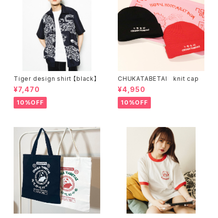
Tiger design shirt 【black】
CHUKATABETAI knit cap
¥7,470
¥4,950
10%OFF
10%OFF