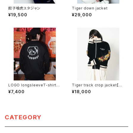
餃子喰虎スタジャン
Tiger down jacket
¥19,500
¥29,000
LOGO longsleeveT-shirt
Tiger track crop jacket【Bl
【black】
ack】
¥7,400
¥18,000
CATEGORY