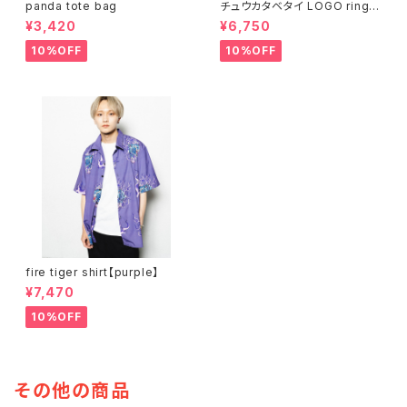
panda tote bag
チュウカタベタイ LOGO ringer
T-shirt
¥3,420
¥6,750
10%OFF
10%OFF
fire tiger shirt【purple】
¥7,470
10%OFF
その他の商品