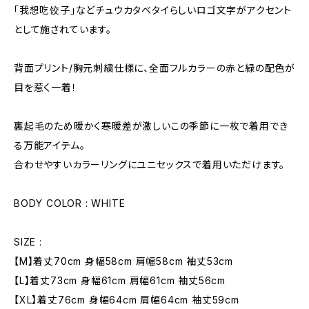
「我想吃饺子」などチュウカタベタイらしいロゴ文字がアクセント
として施されています。
背面プリント/胸元刺繍仕様に、全面フルカラーの赤と緑の配色が
目を惹く一着！
裏起毛のため暖かく寒暖差が激しいこの季節に一枚で着用でき
る万能アイテム。
合わせやすいカラーリングにユニセックスで着用いただけます。
BODY COLOR : WHITE
SIZE :
【M】着丈70cm 身幅58cm 肩幅58cm 袖丈53cm
【L】着丈73cm 身幅61cm 肩幅61cm 袖丈56cm
【XL】着丈76cm 身幅64cm 肩幅64cm 袖丈59cm