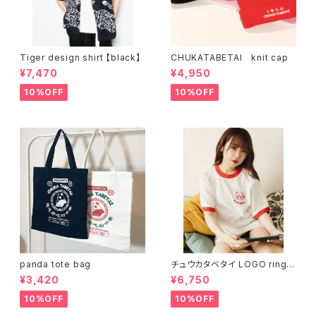
Tiger design shirt 【black】
CHUKATABETAI knit cap
¥7,470
¥4,950
10%OFF
10%OFF
panda tote bag
チュウカタベタイ LOGO ringer
T-shirt
¥3,420
¥6,750
10%OFF
10%OFF