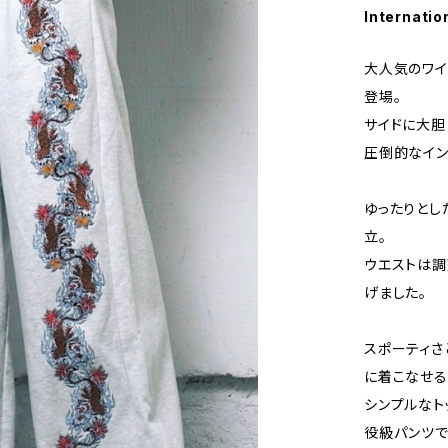
Internatio
大人気のワイ
登場。
サイドに大胆
圧倒的なイン
ゆったりとし
立。
ウエストは調
げました。
スポーティさ
に着こなせる
シンプルなト
役級パンツで