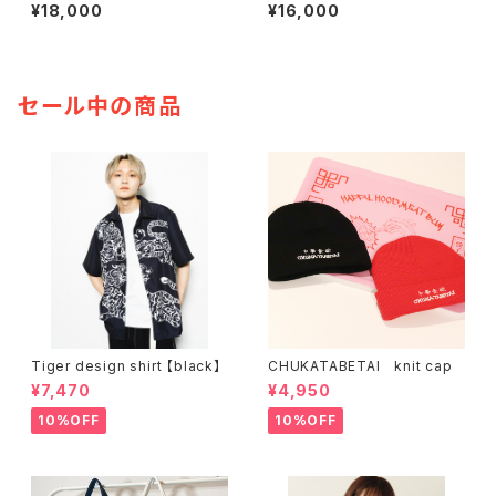
¥18,000
¥16,000
セール中の商品
Tiger design shirt 【black】
CHUKATABETAI knit cap
¥7,470
¥4,950
10%OFF
10%OFF