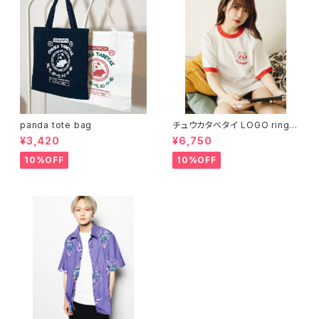
panda tote bag
チュウカタベタイ LOGO ringer
T-shirt
¥3,420
¥6,750
10%OFF
10%OFF