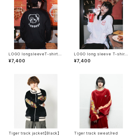
LOGO longsleeveT-shirt
LOGO long sleeve T-shirt
【black】
【White】
¥7,400
¥7,400
Tiger track jacket【Black】
Tiger track sweat/red