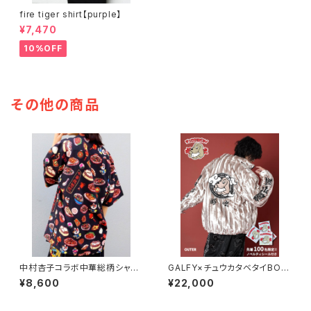
fire tiger shirt【purple】
¥7,470
10%OFF
その他の商品
中村杏子コラボ中華総柄シャツ/
GALFY×チュウカタベタイBOA/
Black
Gold
¥8,600
¥22,000