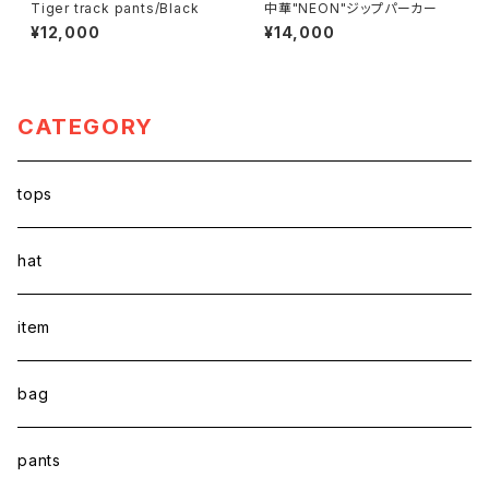
Tiger track pants/Black
中華"NEON"ジップパーカー
¥12,000
¥14,000
CATEGORY
tops
hat
item
bag
pants