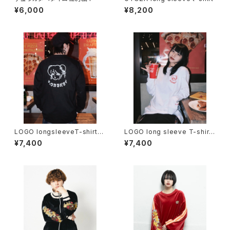
¥6,000
¥8,200
LOGO longsleeveT-shirt
LOGO long sleeve T-shirt
【black】
【White】
¥7,400
¥7,400