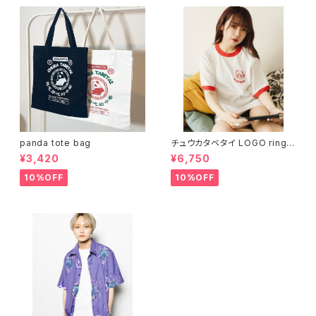
panda tote bag
チュウカタベタイ LOGO ringer
T-shirt
¥3,420
¥6,750
10%OFF
10%OFF