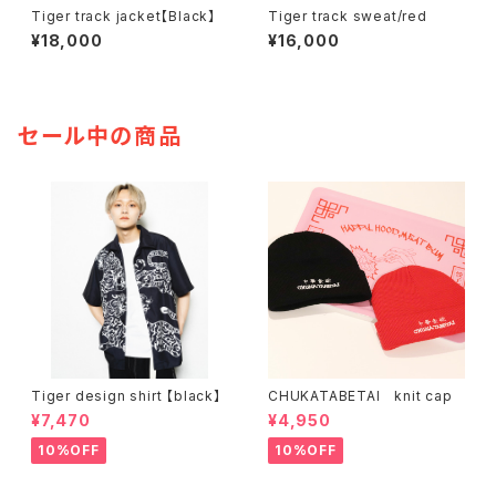
Tiger track jacket【Black】
Tiger track sweat/red
¥18,000
¥16,000
セール中の商品
Tiger design shirt 【black】
CHUKATABETAI knit cap
¥7,470
¥4,950
10%OFF
10%OFF