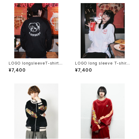
LOGO longsleeveT-shirt
LOGO long sleeve T-shirt
【black】
【White】
¥7,400
¥7,400