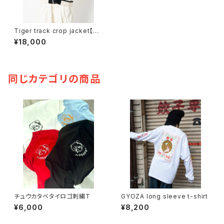
Tiger track crop jacket【Bl
ack】
¥18,000
同じカテゴリの商品
チュウカタベタイロゴ刺繍T
GYOZA long sleeve t-shirt
¥6,000
¥8,200