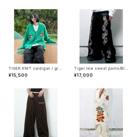
TIGER KNIT cardigan / gre
Tiger line sweat pants/Bla
en
ck
¥15,500
¥17,000