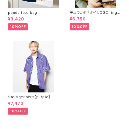
panda tote bag
チュウカタベタイ LOGO ringer
T-shirt
¥3,420
¥6,750
10%OFF
10%OFF
fire tiger shirt【purple】
¥7,470
10%OFF