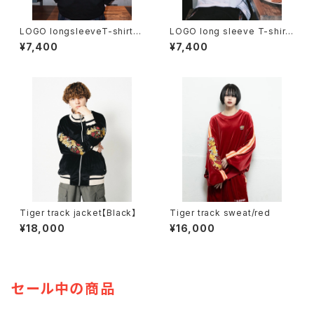
LOGO longsleeveT-shirt
LOGO long sleeve T-shirt
【black】
【White】
¥7,400
¥7,400
Tiger track jacket【Black】
Tiger track sweat/red
¥18,000
¥16,000
セール中の商品