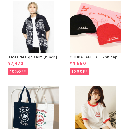
Tiger design shirt 【black】
CHUKATABETAI knit cap
¥7,470
¥4,950
10%OFF
10%OFF