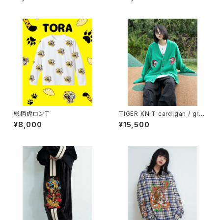
総柄虎ロンT
TIGER KNIT cardigan / gre
en
¥8,000
¥15,500