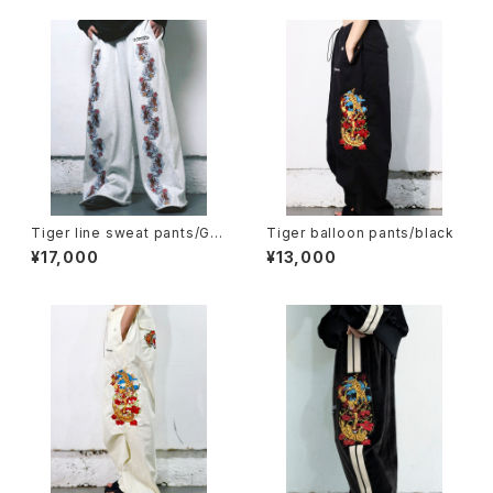
Tiger line sweat pants/Gra
Tiger balloon pants/black
y
¥17,000
¥13,000