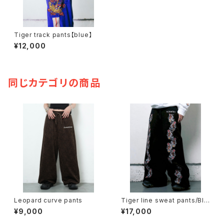
Tiger track pants【blue】
¥12,000
同じカテゴリの商品
Leopard curve pants
Tiger line sweat pants/Bla
ck
¥9,000
¥17,000