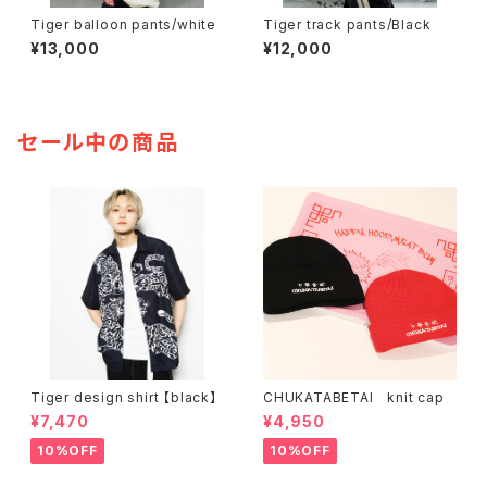
Tiger balloon pants/white
Tiger track pants/Black
¥13,000
¥12,000
セール中の商品
Tiger design shirt 【black】
CHUKATABETAI knit cap
¥7,470
¥4,950
10%OFF
10%OFF