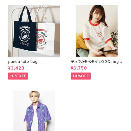
panda tote bag
チュウカタベタイ LOGO ringer
T-shirt
¥3,420
¥6,750
10%OFF
10%OFF