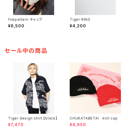
firepattern キャップ
Tiger RING
¥6,500
¥4,200
セール中の商品
Tiger design shirt 【black】
CHUKATABETAI knit cap
¥7,470
¥4,950