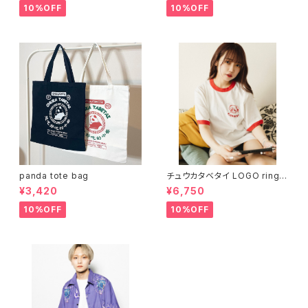
10%OFF
10%OFF
panda tote bag
チュウカタベタイ LOGO ringer
T-shirt
¥3,420
¥6,750
10%OFF
10%OFF