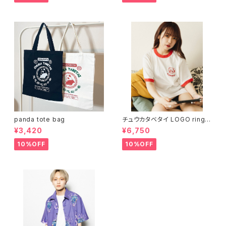
panda tote bag
チュウカタベタイ LOGO ringer
T-shirt
¥3,420
¥6,750
10%OFF
10%OFF