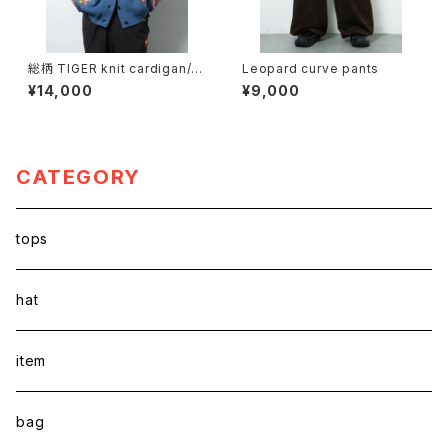
総柄 TIGER knit cardigan/Bl
Leopard curve pants
ue
¥14,000
¥9,000
CATEGORY
tops
hat
item
bag