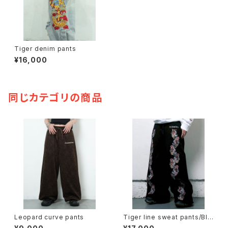
Tiger denim pants
¥16,000
同じカテゴリの商品
Leopard curve pants
Tiger line sweat pants/Bla
ck