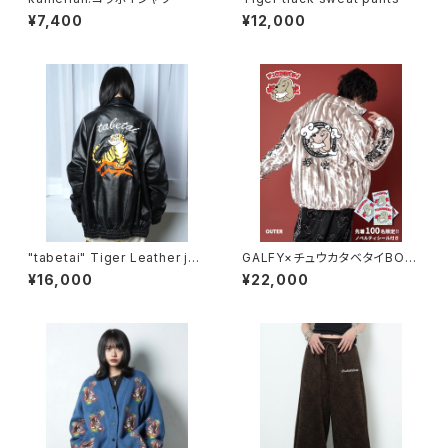
¥7,400
¥12,000
"tabetai" Tiger Leather jac
GALFY×チュウカタベタイBOA/
ket
Gold
¥16,000
¥22,000