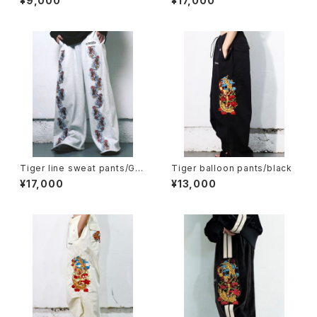
¥9,000
¥17,000
Tiger line sweat pants/Gra
Tiger balloon pants/black
y
¥17,000
¥13,000