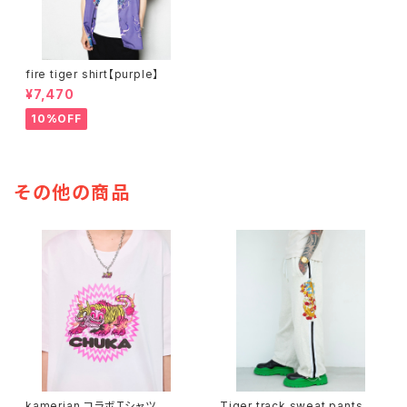
fire tiger shirt【purple】
¥7,470
10%OFF
その他の商品
kamerian.コラボTシャツ
Tiger track sweat pants