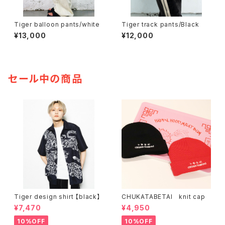
Tiger balloon pants/white
Tiger track pants/Black
¥13,000
¥12,000
セール中の商品
Tiger design shirt 【black】
CHUKATABETAI knit cap
¥7,470
¥4,950
10%OFF
10%OFF