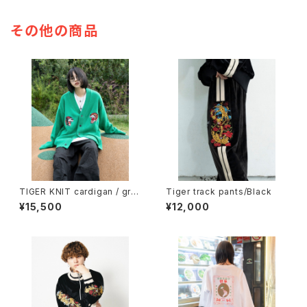
その他の商品
TIGER KNIT cardigan / gre
Tiger track pants/Black
en
¥15,500
¥12,000