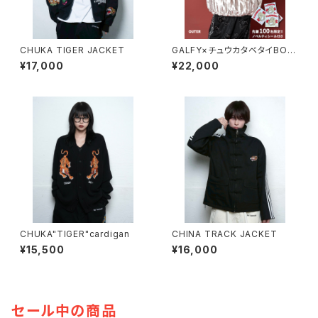
CHUKA TIGER JACKET
GALFY×チュウカタベタイBOA/
Gold
¥17,000
¥22,000
CHUKA"TIGER"cardigan
CHINA TRACK JACKET
¥15,500
¥16,000
セール中の商品