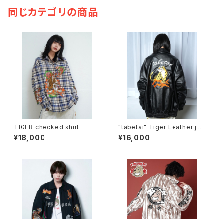
同じカテゴリの商品
TIGER checked shirt
"tabetai" Tiger Leather jac
ket
¥18,000
¥16,000