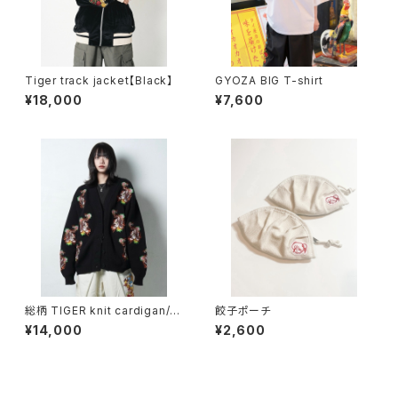
Tiger track jacket【Black】
GYOZA BIG T-shirt
¥18,000
¥7,600
総柄 TIGER knit cardigan/Bl
餃子ポーチ
ack
¥14,000
¥2,600