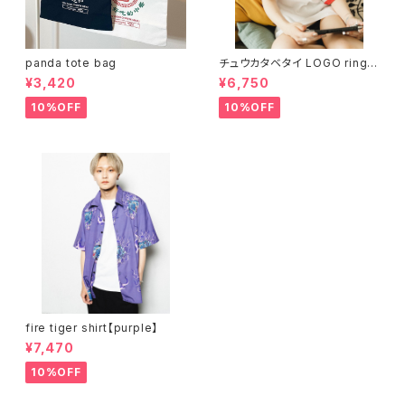
panda tote bag
チュウカタベタイ LOGO ringer
T-shirt
¥3,420
¥6,750
10%OFF
10%OFF
fire tiger shirt【purple】
¥7,470
10%OFF