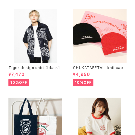
Tiger design shirt 【black】
CHUKATABETAI knit cap
¥7,470
¥4,950
10%OFF
10%OFF